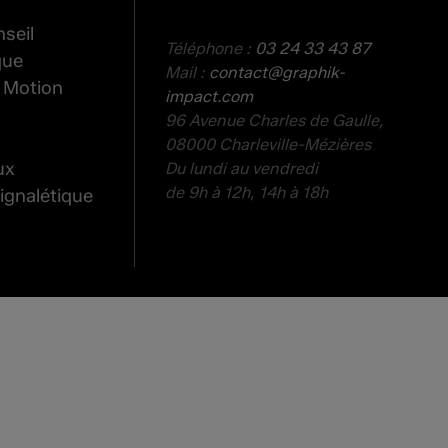
seil
Téléphone :
03 24 33 43 87
que
Mail :
contact@graphik-
 Motion
impact.com
96 Avenue Charles de Gaulle,
08000 Charleville-Mézières
ux
Du lundi au vendredi
de 9h à 12h, 14h à 18h
ignalétique