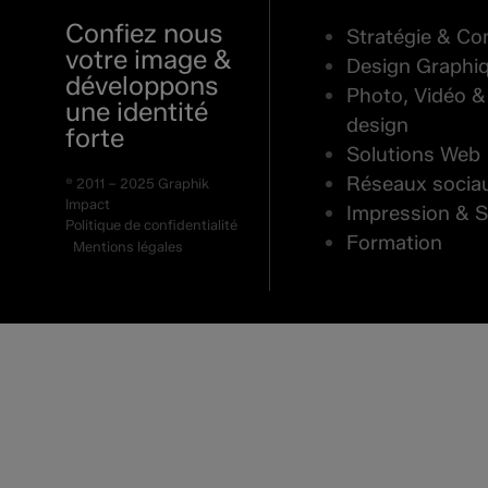
Confiez nous
Stratégie & Con
votre image &
Design Graphi
développons
Photo, Vidéo &
une identité
design
forte
Solutions Web
Réseaux socia
® 2011 – 2025 Graphik
Impact
Impression & S
Politique de confidentialité
Formation
Mentions légales