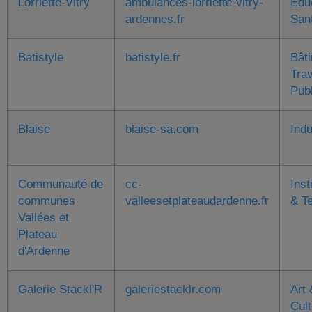
Lorriette-Vitry
ambulances-lorriette-vitry-
Edu
ardennes.fr
San
Batistyle
batistyle.fr
Bât
Tra
Pub
Blaise
blaise-sa.com
Indu
Communauté de
cc-
Inst
communes
valleesetplateaudardenne.fr
& Te
Vallées et
Plateau
d'Ardenne
Galerie Stackl'R
galeriestacklr.com
Art 
Cult