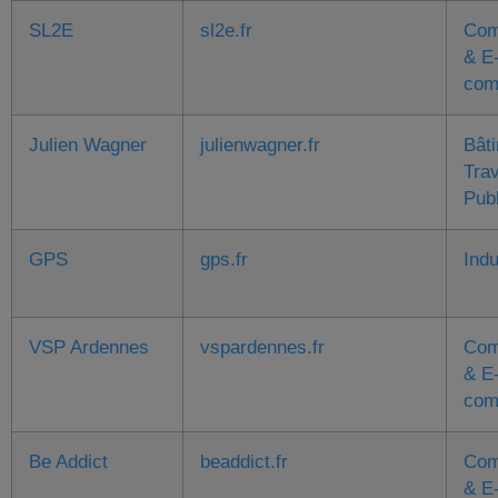
SL2E
sl2e.fr
Com
& E
com
Julien Wagner
julienwagner.fr
Bât
Tra
Pub
GPS
gps.fr
Indu
VSP Ardennes
vspardennes.fr
Com
& E
com
Be Addict
beaddict.fr
Com
& E