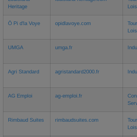
Heritage
Lois
Ô Pi d'la Voye
opidlavoye.com
Tou
Lois
UMGA
umga.fr
Indu
Agri Standard
agristandard2000.fr
Indu
AG Emploi
ag-emploi.fr
Con
Ser
Rimbaud Suites
rimbaudsuites.com
Tou
Lois