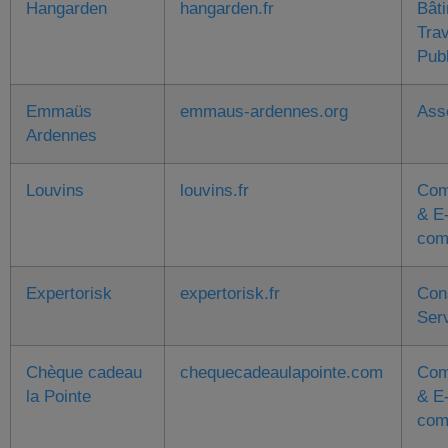
Hangarden
hangarden.fr
Bât
Tra
Pub
Emmaüs
emmaus-ardennes.org
Ass
Ardennes
Louvins
louvins.fr
Com
& E
com
Expertorisk
expertorisk.fr
Con
Ser
Chèque cadeau
chequecadeaulapointe.com
Com
la Pointe
& E
com