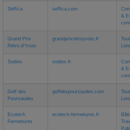
Seffica
seffica.com
Com
& E
com
Grand Prix
grandprixretroyvois.fr
Tou
Rétro d'Yvois
Lois
Sodiex
sodiex.fr
Com
& E
com
Golf des
golfdespoursaudes.com
Tou
Poursaudes
Lois
Ecotech
ecotech-fermetures.fr
Bât
Fermetures
Tra
Pub