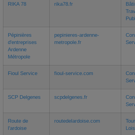
RIKA 78
rika78.fr
Bât
Tra
Pub
Pépinières
pepinieres-ardenne-
Con
d'entreprises
metropole.fr
Ser
Ardenne
Métropole
Fioul Service
fioul-service.com
Con
Ser
SCP Delgenes
scpdelgenes.fr
Con
Ser
Route de
routedelardoise.com
Tou
l'ardoise
Lois