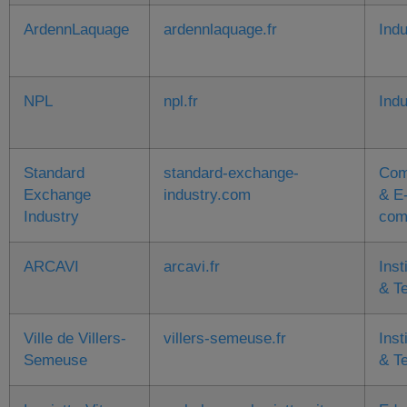
ArdennLaquage
ardennlaquage.fr
Indu
NPL
npl.fr
Indu
Standard
standard-exchange-
Com
Exchange
industry.com
& E
Industry
com
ARCAVI
arcavi.fr
Inst
& Te
Ville de Villers-
villers-semeuse.fr
Inst
Semeuse
& Te