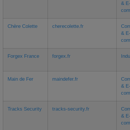
& E
com
Chère Colette
cherecolette.fr
Com
& E
com
Forgex France
forgex.fr
Indu
Main de Fer
maindefer.fr
Com
& E
com
Tracks Security
tracks-security.fr
Com
& E
com