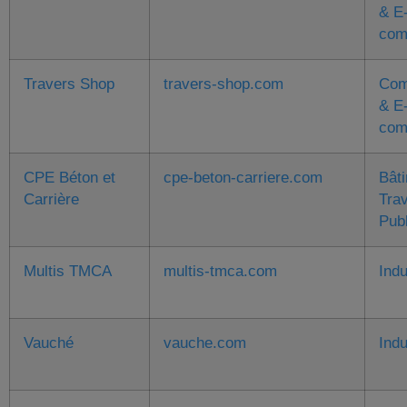
& E
com
Travers Shop
travers-shop.com
Com
& E
com
CPE Béton et
cpe-beton-carriere.com
Bât
Carrière
Tra
Pub
Multis TMCA
multis-tmca.com
Indu
Vauché
vauche.com
Indu