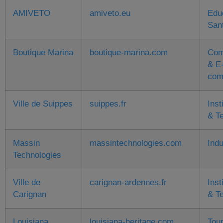
AMIVETO
amiveto.eu
Edu
San
Boutique Marina
boutique-marina.com
Com
& E
com
Ville de Suippes
suippes.fr
Inst
& Te
Massin
massintechnologies.com
Indu
Technologies
Ville de
carignan-ardennes.fr
Inst
Carignan
& Te
Louisiana
louisiana-heritage.com
Tou