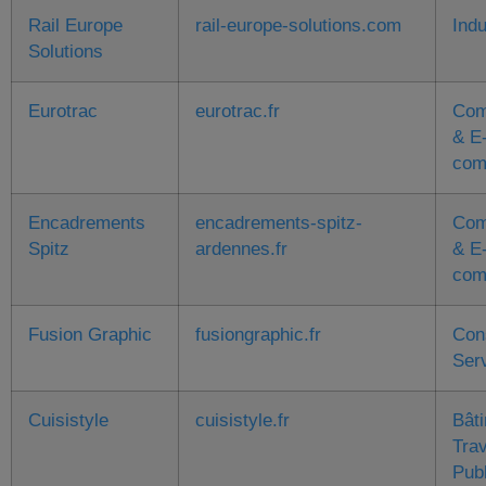
Rail Europe
rail-europe-solutions.com
Indu
Solutions
Eurotrac
eurotrac.fr
Com
& E
com
Encadrements
encadrements-spitz-
Com
Spitz
ardennes.fr
& E
com
Fusion Graphic
fusiongraphic.fr
Con
Ser
Cuisistyle
cuisistyle.fr
Bât
Tra
Pub