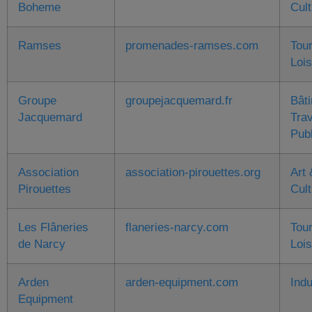
Boheme
Cult
Ramses
promenades-ramses.com
Tou
Lois
Groupe
groupejacquemard.fr
Bât
Jacquemard
Tra
Pub
Association
association-pirouettes.org
Art 
Pirouettes
Cult
Les Flâneries
flaneries-narcy.com
Tou
de Narcy
Lois
Arden
arden-equipment.com
Indu
Equipment