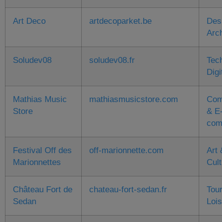
Art Deco
artdecoparket.be
Des
Arch
Soludev08
soludev08.fr
Tec
Digi
Mathias Music
mathiasmusicstore.com
Com
Store
& E
com
Festival Off des
off-marionnette.com
Art 
Marionnettes
Cult
Château Fort de
chateau-fort-sedan.fr
Tou
Sedan
Lois