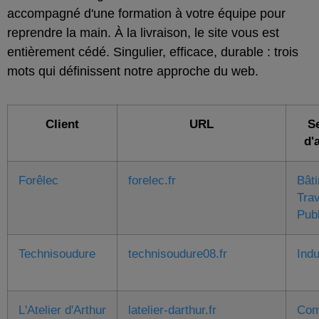
accompagné d'une formation à votre équipe pour
reprendre la main. À la livraison, le site vous est
entièrement cédé. Singulier, efficace, durable : trois
mots qui définissent notre approche du web.
Client
URL
S
d'
Forêlec
forelec.fr
Bât
Tra
Pub
Technisoudure
technisoudure08.fr
Indu
L'Atelier d'Arthur
latelier-darthur.fr
Com