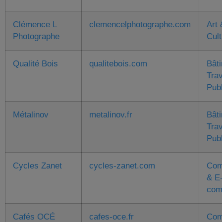
Clémence L
clemencelphotographe.com
Art 
Photographe
Cult
Qualité Bois
qualitebois.com
Bât
Tra
Pub
Métalinov
metalinov.fr
Bât
Tra
Pub
Cycles Zanet
cycles-zanet.com
Com
& E
com
Cafés OCÉ
cafes-oce.fr
Com