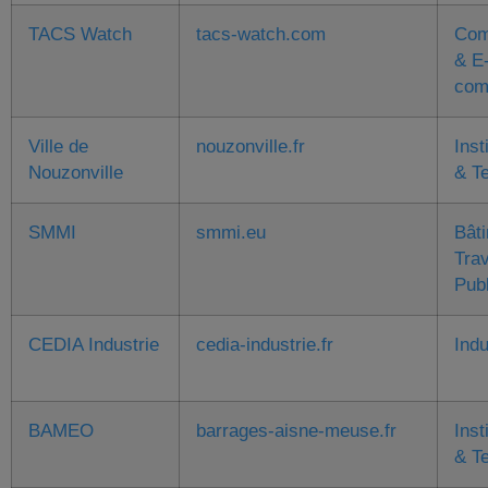
TACS Watch
tacs-watch.com
Com
& E
com
Ville de
nouzonville.fr
Inst
Nouzonville
& Te
SMMI
smmi.eu
Bât
Tra
Pub
CEDIA Industrie
cedia-industrie.fr
Indu
BAMEO
barrages-aisne-meuse.fr
Inst
& Te