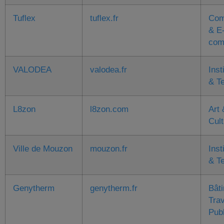
Tuflex
tuflex.fr
Com
& E
com
VALODEA
valodea.fr
Inst
& Te
L8zon
l8zon.com
Art 
Cult
Ville de Mouzon
mouzon.fr
Inst
& Te
Genytherm
genytherm.fr
Bât
Tra
Pub