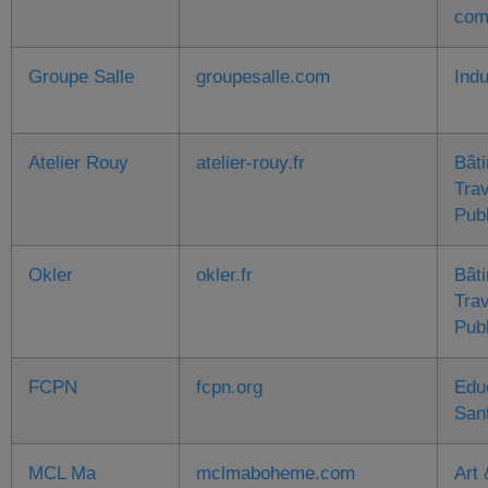
com
Groupe Salle
groupesalle.com
Indu
Atelier Rouy
atelier-rouy.fr
Bât
Tra
Pub
Okler
okler.fr
Bât
Tra
Pub
FCPN
fcpn.org
Edu
San
MCL Ma
mclmaboheme.com
Art 