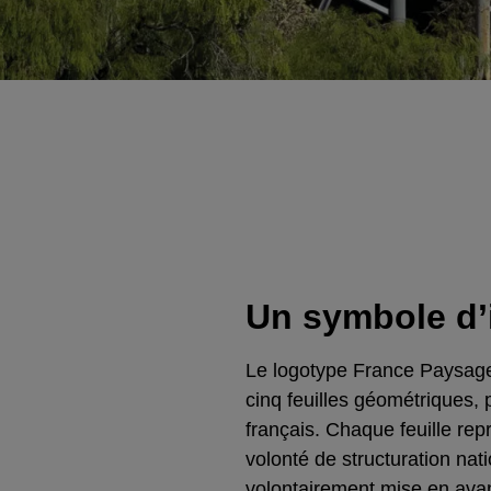
Un symbole d’
Le logotype France Paysage
cinq feuilles géométriques, 
français. Chaque feuille rep
volonté de structuration nat
volontairement mise en avant