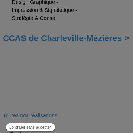
Design Graphique
-
Impression & Signalétique
-
Stratégie & Conseil
CCAS de Charleville-Mézières >
Toutes nos
réalisations