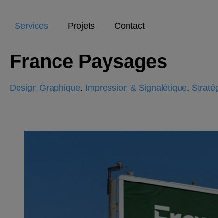
Services
Projets
Contact
France Paysages
Design Graphique
,
Impression & Signalétique
,
Straté