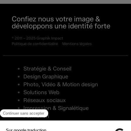
Confiez nous votre image &
développons une identité forte
® 2011 – 2025 Graphik Impact
Politique de confidentialité
Mentions légales
Stratégie & Conseil
Design Graphique
Photo, Vidéo & Motion design
Solutions Web
Réseaux sociaux
Impression & Signalétique
Formation