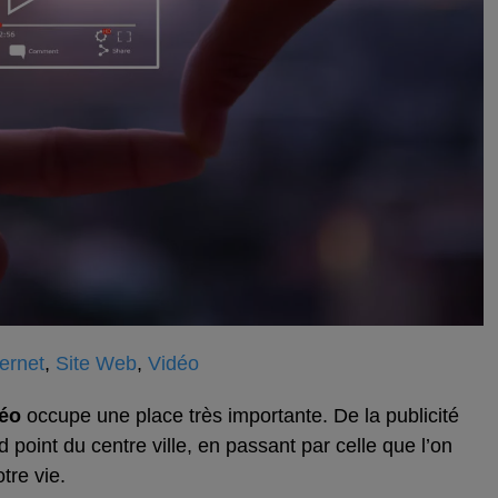
ternet
,
Site Web
,
Vidéo
déo
occupe une place très importante. De la publicité
d point du centre ville, en passant par celle que l’on
tre vie.