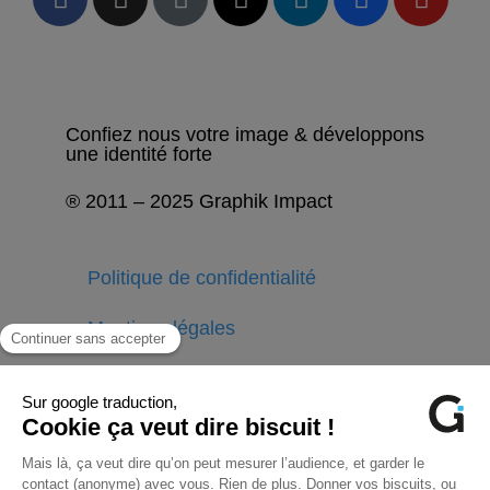
Confiez nous votre image & développons
une identité forte
® 2011 – 2025 Graphik Impact
Politique de confidentialité
Mentions légales
Stratégie & Conseil
Design Graphique