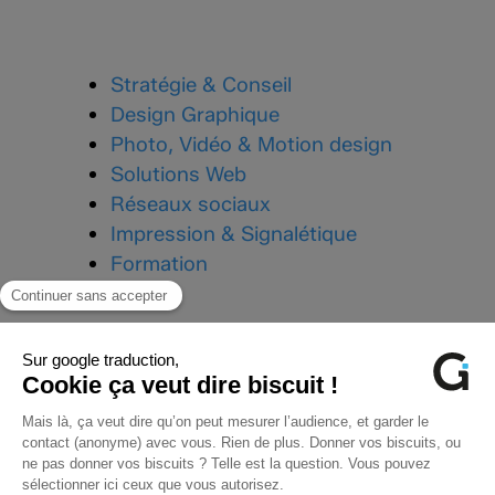
Stratégie & Conseil
Design Graphique
Photo, Vidéo & Motion design
Solutions Web
Réseaux sociaux
Impression & Signalétique
Formation
Téléphone :
03 24 33 43 87
Mail :
contact@graphik-impact.com
96 Avenue Charles de Gaulle,
08000 Charleville-Mézières
Du lundi au vendredi