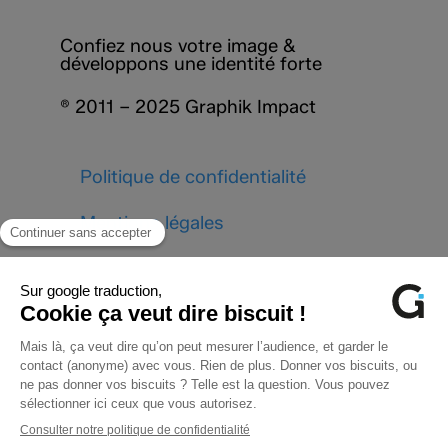
Confiez nous votre image &
développons une identité forte
® 2011 – 2025 Graphik Impact
Politique de confidentialité
Mentions légales
Stratégie & Conseil
Design Graphique
Photo, Vidéo & Motion design
Solutions Web
Réseaux sociaux