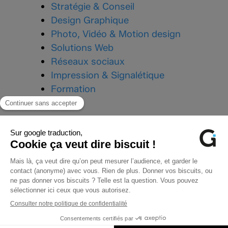
Stratégie & Conseil
Design Graphique
Photo, Vidéo & Motion design
Solutions Web
Réseaux sociaux
Impression & Signalétique
Formation
Téléphone :
03 24 33 43 87
Mail :
contact@graphik-impact.com
96 Avenue Charles de Gaulle,
08000 Charleville-Mézières
Du lundi au vendredi
de 9h à 12h, 14h à 18h