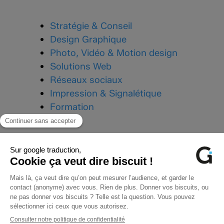
Stratégie & Conseil
Design Graphique
Photo, Vidéo & Motion design
Solutions Web
Réseaux sociaux
Impression & Signalétique
Formation
Téléphone :
03 24 33 43 87
Mail :
contact@graphik-impact.com
96 Avenue Charles de Gaulle,
08000 Charleville-Mézières
Du lundi au vendredi
de 9h à 12h, 14h à 18h