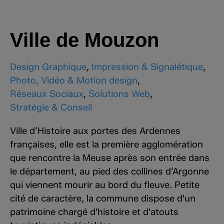
Ville de Mouzon
Design Graphique
,
Impression & Signalétique
,
Photo, Vidéo & Motion design
,
Réseaux Sociaux
,
Solutions Web
,
Stratégie & Conseil
Ville d’His­toire aux portes des Ardennes
françaises, elle est la première agglo­­­­­­­­­­­­­­­­­­mé­­­­­­­­­­­­­­­­­­ra­­­­­­­­­­­­­­­­­­tion
que rencontre la Meuse après son entrée dans
le dépar­­­­­­­­­­­­­­­­­­te­­­­­­­­­­­­­­­­­­ment, au pied des collines d’Ar­gonne
qui viennent mourir au bord du fleuve. Petite
cité de caractère, la commune dispose d'un
patrimoine chargé d'histoire et d'atouts